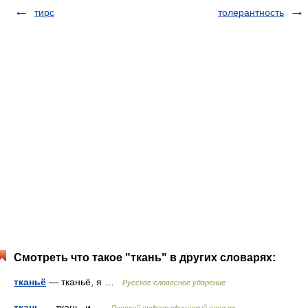
тирс
толерантность
Смотреть что такое "ткань" в других словарях:
тканьё
— тканьё, я …
Русское словесное ударение
ткань
— ткань, и …