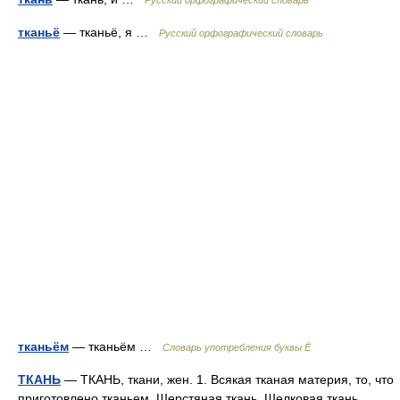
Русский орфографический словарь
тканьё
— тканьё, я …
Русский орфографический словарь
тканьём
— тканьём …
Словарь употребления буквы Ё
ТКАНЬ
— ТКАНЬ, ткани, жен. 1. Всякая тканая материя, то, что
приготовлено тканьем. Шерстяная ткань. Шелковая ткань.