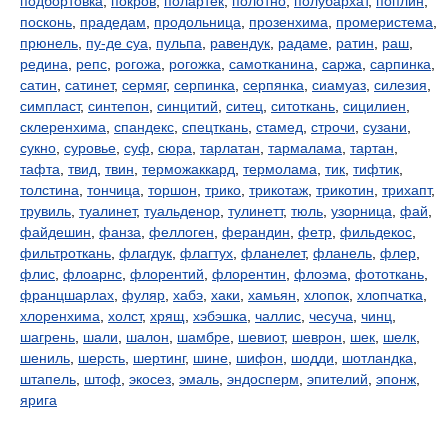
подбортовка
,
покров
,
полартек
,
полотно
,
полубархат
,
поплин
,
посконь
,
прадедам
,
продольница
,
прозенхима
,
промеристема
,
прюнель
,
пу-де суа
,
пульпа
,
равендук
,
радаме
,
ратин
,
раш
,
редина
,
репс
,
рогожа
,
рогожка
,
самотканина
,
саржа
,
сарпинка
,
сатин
,
сатинет
,
сермяг
,
серпинка
,
серпянка
,
сиамуаз
,
силезия
,
симпласт
,
синтепон
,
синцитий
,
ситец
,
ситоткань
,
сицилиен
,
склеренхима
,
спандекс
,
спецткань
,
стамед
,
строчи
,
сузани
,
сукно
,
суровье
,
суф
,
сюра
,
тарлатан
,
тармалама
,
тартан
,
тафта
,
твид
,
твин
,
терможаккард
,
термолама
,
тик
,
тифтик
,
толстина
,
тончица
,
торшон
,
трико
,
трикотаж
,
трикотин
,
трихапт
,
трувиль
,
туалинет
,
туальденор
,
тулинетт
,
тюль
,
узорница
,
фай
,
файдешин
,
фанза
,
феллоген
,
ферандин
,
фетр
,
фильдекос
,
фильтроткань
,
флагдук
,
флагтух
,
фланелет
,
фланель
,
флер
,
флис
,
флоарнс
,
флорентий
,
флорентин
,
флоэма
,
фототкань
,
францшарлах
,
фуляр
,
хабэ
,
хаки
,
хамьян
,
хлопок
,
хлопчатка
,
хлоренхима
,
холст
,
хрящ
,
хэбэшка
,
чаллис
,
чесуча
,
чинц
,
шагрень
,
шали
,
шалон
,
шамбре
,
шевиот
,
шеврон
,
шек
,
шелк
,
шениль
,
шерсть
,
шертинг
,
шине
,
шифон
,
шодди
,
шотландка
,
штапель
,
штоф
,
экосез
,
эмаль
,
эндосперм
,
эпителий
,
эпонж
,
ярига