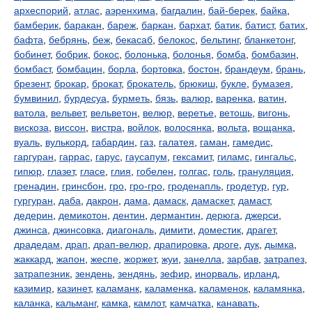
археспорий
,
атлас
,
аэренхима
,
багдалин
,
бай-берек
,
байка
,
бамберик
,
баракан
,
бареж
,
баркан
,
бархат
,
батик
,
батист
,
батих
,
бафта
,
бебрянь
,
беж
,
бекасаб
,
белокос
,
бельтинг
,
бланкетонг
,
бобинет
,
бобрик
,
бокос
,
болонька
,
болонья
,
бомба
,
бомбазин
,
бомбаст
,
бомбацин
,
борла
,
бортовка
,
бостон
,
брандеум
,
брань
,
брезент
,
брокар
,
брокат
,
брокатель
,
брюкиш
,
букле
,
бумазея
,
бумвинил
,
бурдесуа
,
бурметь
,
бязь
,
валюр
,
варенка
,
ватин
,
ватола
,
вельвет
,
вельветон
,
велюр
,
веретье
,
ветошь
,
вигонь
,
вискоза
,
виссон
,
вистра
,
войлок
,
волосянка
,
вольта
,
вощанка
,
вуаль
,
вулькорд
,
габардин
,
газ
,
галатея
,
гаман
,
гамедис
,
гаргуран
,
гаррас
,
гарус
,
гаусапум
,
гексамит
,
гиламс
,
гингальс
,
гипюр
,
глазет
,
гласе
,
глия
,
гобелен
,
голгас
,
голь
,
грануляция
,
гренадин
,
гринсбон
,
гро
,
гро-гро
,
гроденапль
,
гродетур
,
гур
,
гургуран
,
даба
,
дакрон
,
дама
,
дамаск
,
дамаскет
,
дамаст
,
дедерин
,
демикотон
,
дентин
,
дермантин
,
дерюга
,
джерси
,
джинса
,
джинсовка
,
диагональ
,
димити
,
доместик
,
драгет
,
драдедам
,
драп
,
драп-велюр
,
драпировка
,
дроге
,
дук
,
дымка
,
жаккард
,
жапон
,
жеспе
,
жоржет
,
жуи
,
занелла
,
зарбав
,
затрапез
,
затрапезник
,
зендень
,
зендянь
,
зефир
,
инорваль
,
ирланд
,
казимир
,
казинет
,
каламанк
,
каламенка
,
каламенок
,
каламянка
,
каланка
,
кальманг
,
камка
,
камлот
,
камчатка
,
канавать
,