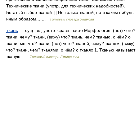
Технические ткани (употр. для технических надобностей).
Богатый выбор тканей. || Не только тканый, но и каким нибудь
иным образом… …
Толковый словарь Ушакова
ткань
— сущ., ж., употр. сравн. часто Морфология: (нет) чего?
ткани, чему? ткани, (вижу) что? ткань, чем? тканью, о чём? о
ткани; мн. что? ткани, (нет) чего? тканей, чему? тканям, (вижу)
что? ткани, чем? тканями, о чём? о тканях 1. Тканью называют
тканую …
Толковый словарь Дмитриева