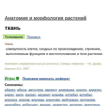
Анатомия и морфология растений
ткань
Толкование
Перевод
ткань
совокупность клеток, сходных по происхождению, строению,
выполняемым функциям и местоположению в теле растения.
Анатомия и морфология высших растений. Словарь терминов. — М.: Дрофа
.
Коровкин О.А.
.
2007
.
Игры ⚽
Поможем написать реферат
Синонимы
:
абакез
,
аброа
,
августика
,
авизент
,
адамашка
,
адатис
,
аддатис
,
адряс
,
ажур
,
азорес
,
аксамит
,
аладжа
,
алтабаз
,
алтабас
,
альпага
,
альпак
,
альпака
,
альчучер
,
амбуазьен
,
антуалаж
,
арапайма
,
арбасшио
,
аредас
,
аржантин
,
арлекин
,
армячина
,