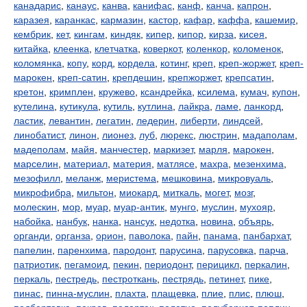
канадарис
,
канаус
,
канва
,
канифас
,
канф
,
канча
,
капрон
,
каразея
,
каранкас
,
кармазин
,
кастор
,
кафар
,
каффа
,
кашемир
,
кембрик
,
кет
,
кингам
,
киндяк
,
кипер
,
кипор
,
кирза
,
кисея
,
китайка
,
клеенка
,
клетчатка
,
коверкот
,
коленкор
,
коломенок
,
коломянка
,
копу
,
корд
,
кордела
,
котинг
,
креп
,
креп-жоржет
,
креп-
марокен
,
креп-сатин
,
крепдешин
,
крепжоржет
,
крепсатин
,
кретон
,
кримплен
,
кружево
,
ксандрейка
,
ксилема
,
кумач
,
купон
,
кутелина
,
кутикула
,
кутиль
,
кутлина
,
лайкра
,
ламе
,
ланкорд
,
ластик
,
левантин
,
легатин
,
ледерин
,
либерти
,
линдсей
,
линобатист
,
линон
,
лионез
,
луб
,
люрекс
,
люстрин
,
мадаполам
,
мадеполам
,
майя
,
манчестер
,
маркизет
,
марля
,
марокен
,
марселин
,
материал
,
материя
,
матлясе
,
махра
,
мезенхима
,
мезофилл
,
меланж
,
меристема
,
мешковина
,
микровуаль
,
микрофибра
,
мильтон
,
миокард
,
миткаль
,
могет
,
мозг
,
молескин
,
мор
,
муар
,
муар-антик
,
мунго
,
муслин
,
мухояр
,
набойка
,
нанбук
,
нанка
,
нансук
,
недотка
,
новина
,
объярь
,
органди
,
органза
,
орион
,
паволока
,
пайн
,
панама
,
панбархат
,
папелин
,
паренхима
,
пародонт
,
парусина
,
парусовка
,
парча
,
патриотик
,
пегамоид
,
пекин
,
периодонт
,
перицикл
,
перкалин
,
перкаль
,
пестредь
,
пестроткань
,
пестрядь
,
петинет
,
пике
,
пинас
,
пинна-муслин
,
плахта
,
плащевка
,
плие
,
плис
,
плюш
,