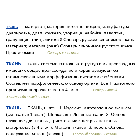
ткань
— материал, материя, полотно, покров, мануфактура,
драпировка, драп, кружево, узорница, набойка, паволока,
грануляция, глия, эпителий Словарь русских синонимов. ткань
материал; материя (разг.) Словарь синонимов русского языка.
Практический… …
Словарь синонимов
ТКАНЬ
— ткань, система клеточных структур и их производных,
имеющих общее происхождение и характеризующихся
взаимосвязанными морфофизиологическими свойствами.
Составляет морфологическую основу органа. Все Т. животного
организма подразделяют на 4 типа:… …
Ветеринарный
энциклопедический словарь
ТКАНЬ
— ТКАНЬ, и, жен. 1. Изделие, изготовленное тканьём
(см. ткать в 1 знач.). Шёлковая т. Льняные ткани. 2. Общее
название для тканых, трикотажных и нек рых нетканых
материалов (в 4 знач.). Магазин тканей. 3. перен. Основа,
содержание чего н. (книжн.) …
Толковый словарь Ожегова